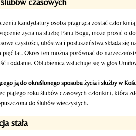
 ślubów czasowych
czeniu kandydatury osoba pragnąca zostać członkinią 
więcenie życia na służbę Panu Bogu, może prosić o d
asowe czystości, ubóstwa i posłuszeństwa składa się n
h pięć lat. Okres ten można porównać do narzeczeńs
ść i oddanie. Oblubienica wsłuchuje się w głos Umiło
cego ją do określonego sposobu życia i służby w Kości
ec piątego roku ślubów czasowych członkini, która zd
opuszczona do ślubów wieczystych.
ja stała