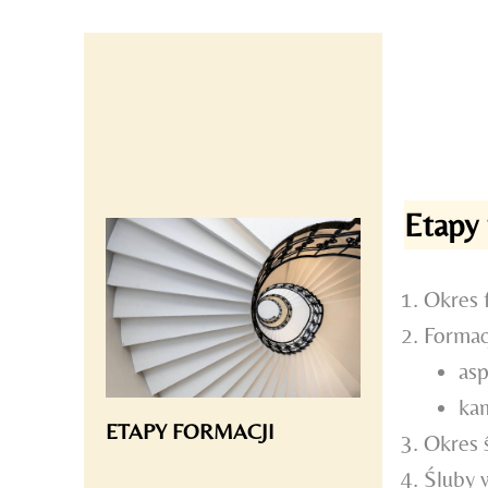
Skip
to
content
Etapy 
Okres 
Formac
asp
kan
ETAPY FORMACJI
Okres 
Śluby w