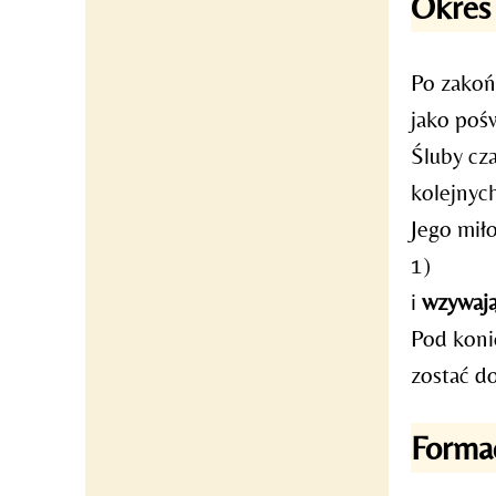
Okres
Po zakoń
jako poś
Śluby cz
kolejnyc
Jego miło
1)
i
wzywają
Pod koni
zostać d
Formac