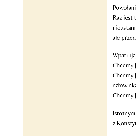
Powołani
Raz jest 
nieustan
ale prze
Wpatrują
Chcemy j
Chcemy j
człowiek
Chcemy je
Istotnym
z Konsty