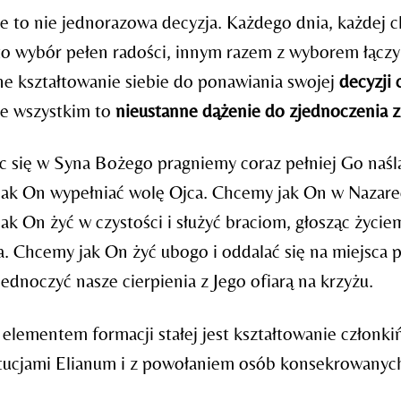
e to nie jednorazowa decyzja. Każdego dnia, każdej c
to wybór pełen radości, innym razem z wyborem łączy si
ne kształtowanie siebie do ponawiania swojej
decyzji
de wszystkim to
nieustanne dążenie do zjednoczenia 
c się w Syna Bożego pragniemy coraz pełniej Go naśl
ak On wypełniać wolę Ojca. Chcemy jak On w Nazarec
ak On żyć w czystości i służyć braciom, głosząc życ
a. Chcemy jak On żyć ubogo i oddalać się na miejsca p
dnoczyć nasze cierpienia z Jego ofiarą na krzyżu.
 elementem formacji stałej jest kształtowanie członk
tucjami Elianum i z powołaniem osób konsekrowanych