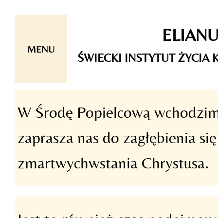
Skip
ELIAN
to
content
MENU
ŚWIECKI INSTYTUT ŻYCI
W Środę Popielcową wchodzim
zaprasza nas do zagłębienia się
zmartwychwstania Chrystusa.