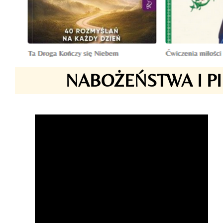
NABOŻEŃSTWA I P