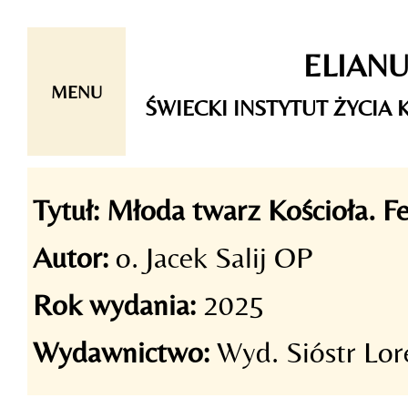
Skip
ELIAN
to
content
MENU
ŚWIECKI INSTYTUT ŻYCI
Tytuł:
Młoda twarz Kościoła. Fe
Autor:
o. Jacek Salij OP
Rok wydania:
2025
Wydawnictwo:
Wyd. Sióstr Lor