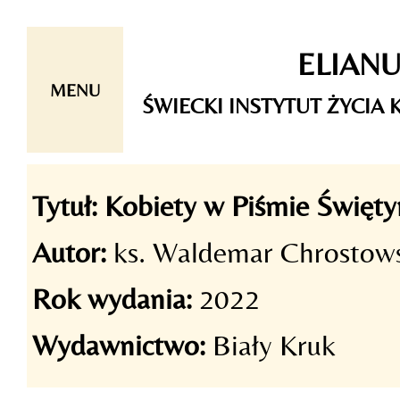
Skip
ELIAN
to
content
MENU
ŚWIECKI INSTYTUT ŻYCI
Tytuł:
Kobiety w Piśmie Święt
Autor:
ks. Waldemar Chrostow
Rok wydania:
2022
Wydawnictwo:
Biały Kruk