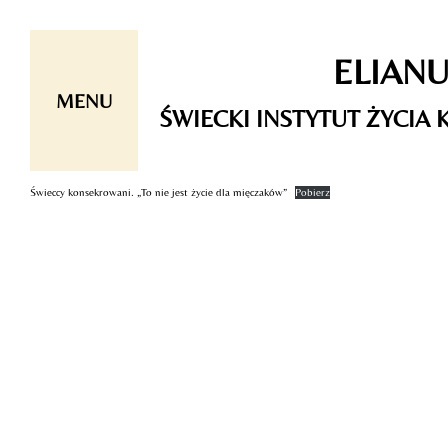
Skip
ELIAN
to
content
MENU
ŚWIECKI INSTYTUT ŻYCI
Świeccy konsekrowani. „To nie jest życie dla mięczaków”
Pobierz