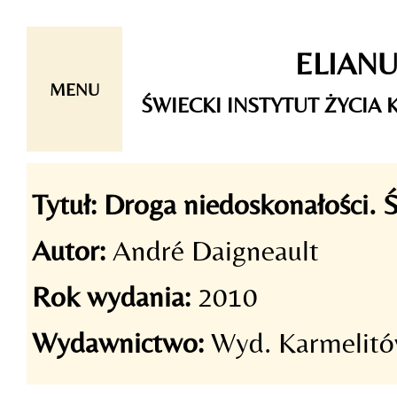
Skip
ELIAN
to
content
MENU
ŚWIECKI INSTYTUT ŻYCI
Tytuł:
Droga niedoskonałości. 
Autor:
André Daigneault
Rok wydania:
2010
Wydawnictwo:
Wyd. Karmelitó