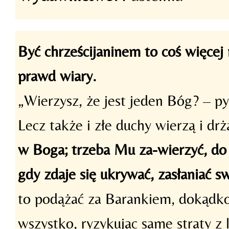
Być chrześcijaninem to coś więcej
prawd wiary.
„Wierzysz, że jest jeden Bóg? – py
Lecz także i złe duchy wierzą i drż
w Boga; trzeba Mu za-wierzyć, do 
gdy zdaje się ukrywać, zasłaniać s
to podążać za Barankiem, dokądkol
wszystko, ryzykując same straty z