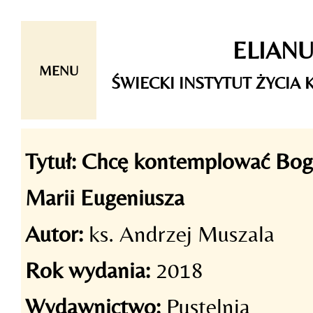
Skip
ELIAN
to
content
MENU
ŚWIECKI INSTYTUT ŻYCI
Tytuł:
Chcę kontemplować Boga
Marii Eugeniusza
Autor:
ks. Andrzej Muszala
Rok wydania:
2018
Wydawnictwo:
Pustelnia