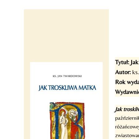
Skip
to
content
Tytuł:
Jak
Autor:
ks.
Rok wyda
Wydawni
Jak troskl
październi
różańcowej
zwiastowan