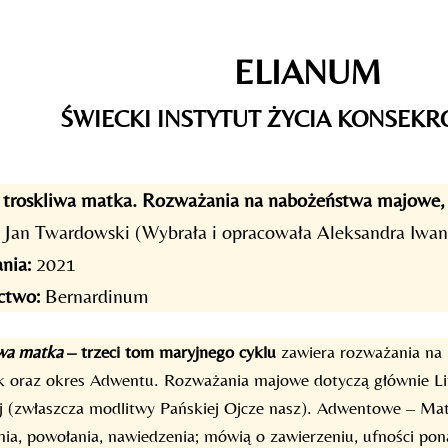
ELIANUM
ŚWIECKI INSTYTUT ŻYCIA KONSEK
 troskliwa matka. Rozważania na nabożeństwa majowe, 
 Jan Twardowski (Wybrała i opracowała Aleksandra Iwa
nia:
2021
ctwo:
Bernardinum
iwa matka
– trzeci tom maryjnego cyklu
zawiera rozważania na 
k oraz okres Adwentu. Rozważania majowe dotyczą głównie Lit
 (zwłaszcza modlitwy Pańskiej Ojcze nasz). Adwentowe – Mat
ia, powołania, nawiedzenia; mówią o zawierzeniu, ufności pona