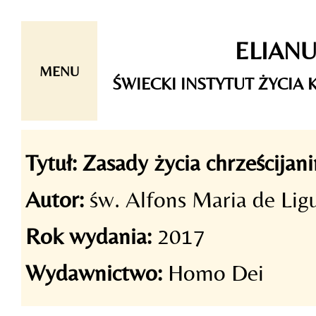
Skip
ELIAN
to
content
MENU
ŚWIECKI INSTYTUT ŻYCI
Tytuł: Zasady życia chrześcijan
Autor:
św. Alfons Maria de Lig
Rok wydania:
2017
Wydawnictwo:
Homo Dei