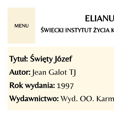
Skip
ELIAN
to
content
MENU
ŚWIECKI INSTYTUT ŻYCI
Tytuł:
Święty Józef
Autor:
Jean Galot TJ
Rok wydania:
1997
Wydawnictwo:
Wyd. OO. Karm