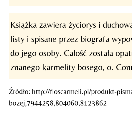
Książka zawiera życiorys i duchow
listy i spisane przez biografa wyp
do jego osoby. Całość została o
znanego karmelity bosego, o. Con
Źródło: http://floscarmeli.pl/produkt-pi
bozej,7944258,804060,8123862