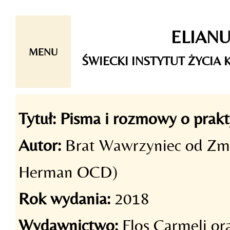
Skip
ELIAN
to
content
MENU
ŚWIECKI INSTYTUT ŻYCI
Tytuł:
Pisma i rozmowy o prakt
Autor:
Brat Wawrzyniec od Zma
Herman OCD)
Rok wydania:
2018
Wydawnictwo:
Flos Carmeli o