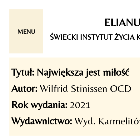
Skip
ELIAN
to
content
MENU
ŚWIECKI INSTYTUT ŻYCI
Tytuł:
Największa jest miłość
Autor:
Wilfrid Stinissen OCD
Rok wydania:
2021
Wydawnictwo:
Wyd. Karmelit